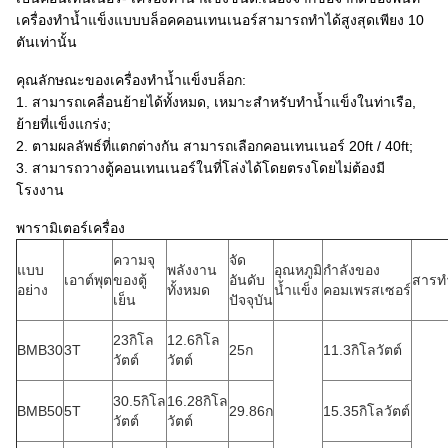
เครื่องทำน้ำแข็งแบบบล็อคคอนเทนเนอร์สามารถทำได้สูงสุดเพียง 10
ตันเท่านั้น
คุณลักษณะของเครื่องทำน้ำแข็งบล็อก:
1. สามารถเคลื่อนย้ายได้ทั้งหมด, เหมาะสำหรับทำน้ำแข็งในท่าเรือ,
ย้ายที่แข็งแกร่ง;
2. ตามผลลัพธ์ที่แตกต่างกัน สามารถเลือกคอนเทนเนอร์ 20ft / 40ft;
3. สามารถวางตู้คอนเทนเนอร์ในที่โล่งได้โดยตรงโดยไม่ต้องมี
โรงงาน
พารามิเตอร์เครื่อง
ความจุ
จัด
แบบ
พลังงาน
อุณหภูมิ
กำลังของ
เอาต์พุต
ของตู้
อันดับ
สารท
อย่าง
ทั้งหมด
น้ำแข็ง
คอมเพรสเซอร์
เย็น
ปัจจุบัน
23กิโล
12.6กิโล
BMB30
3T
25ก
11.3กิโลวัตต์
วัตต์
วัตต์
30.5กิโล
16.28กิโล
BMB50
5T
29.86ก
15.35กิโลวัตต์
วัตต์
วัตต์