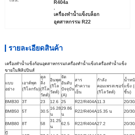
R404a
, 
เครื่องทำน้ำแข็งบล็อก
อุตสาหกรรม R22
รายละเอียดสินค้า
เครื่องทำน้ำแข็งก้อนอุตสาหกรรม/เครื่องทำน้ำแข็ง/เครื่องทำน้ำแข็ง
ขายในฟิลิปปินส์
คูล
จัด
อินพุต
สาร
กำลัง
น้ำหน
แบบ
เอาต์พุต
ลิ่ง
อันดับ
(กิโล
ทำความ
คอมเพรสเซอร์
แข็ง (
อย่าง
(กิโลกรัม)
(กิโล
ปัจจุบัน
วัตต์)
เย็น
(กิโลวัตต์)
ชิ้น)
วัตต์)
(A)
BMB30
3T
23
12.6
25
R22/R404A
11.3
20/30
16.28
29.86
BMB50
5T
30.5
R22/R404A
15.35 น
20/30
น
น
31.25
BMB80
8T
58
62.5
R22/R404A
27.2
20/30
น
บี