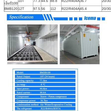
10T
77.3
44.6
88.8
R22/R404A
36.7
20/30
เอ็มบี100
BMB120
12T
97.5
56
112
R22/R404A
45.4
20/30