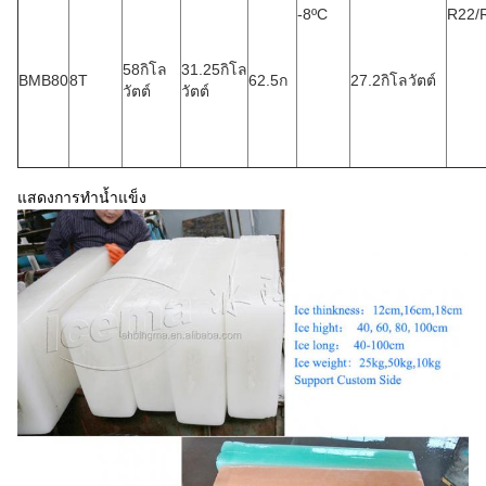
-8ºC
R22/
58กิโล
31.25กิโล
BMB80
8T
62.5ก
27.2กิโลวัตต์
วัตต์
วัตต์
แสดงการทำน้ำแข็ง