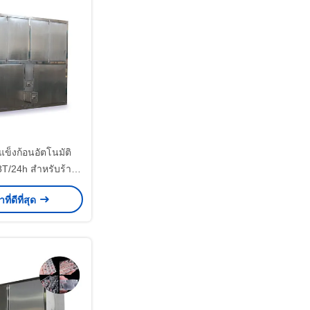
แข็งก้อนอัตโนมัติ
T/24h สำหรับร้าน
งดื่มอุตสาหกรรม
ที่ดีที่สุด
งน้ำแข็ง