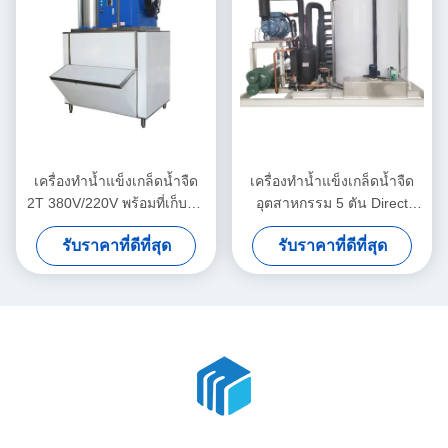
เครื่องทำน้ำแข็งเกล็ดน้ำจืด
เครื่องทำน้ำแข็งเกล็ดน้ำจืด
2T 380V/220V พร้อมที่เก็บน้ำ
อุตสาหกรรม 5 ตัน Direct
แข็ง
Cooling
รับราคาที่ดีที่สุด
รับราคาที่ดีที่สุด