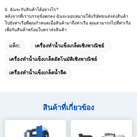
6. ฉันจะรับสินค้าได้อย่างไร?
หลังจากที่เราบรรลุข้อตกลง ฉันจะมอบหมายให้บริษัทขนส่งส่งสินค้า
ไปยังท่าเรือที่คุณกำหนดเมื่อสินค้ามาถึงท่าเรือ คุณสามารถไปที่ท่าเรือ
เพื่อรับสินค้าพร้อมใบตราส่งสินค้า
แท็ก:
เครื่องทำน้ำแข็งเกล็ดเชิงพาณิชย์
เครื่องทำน้ำแข็งเกล็ดอัตโนมัติเชิงพาณิชย์
เครื่องทำน้ำแข็งเกล็ดน้ำจืด
สินค้าที่เกี่ยวข้อง