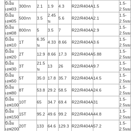
บีเอ็ม
1.5-
300กก
2.1
1.9
4.3
R22/R404A
1.5
เอฟ03
2.5มม
บีเอ็ม
2.45
1.5-
500กก
3.5
5.6
R22/R404A
2.1
เอฟ05
น
2.5มม
บีเอ็ม
1.5-
800กก
5
3.5
7
R22/R404A
2.9
เอฟ08
2.5มม
บีเอ็ม
6.35
1.5-
1T
4.33
8.66
R22/R404A
3.6
เอฟ10
น
2.5มม
บีเอ็ม
1.5-
2T
12.9
8.66
17.3
R22/R404A
5.88
เอฟ20
2.5มม
บีเอ็ม
21.5
1.5-
3T
13
26
R22/R404A
9.7
เอฟ30
น
2.5มม
บีเอ็ม
1.5-
5T
35.0
17.8
35.7
R22/R404A
14.5
เอฟ50
2.5มม
บีเอ็ม
1.5-
8T
53.8
29.2
58.5
R22/R404A
24.6
เอฟ80
2.5มม
บีเอ็ม
1.5-
10T
65
34.7
69.4
R22/R404A
31
เอฟ100
2.5มม
บีเอ็ม
1.5-
15T
95.2
49.6
99.2
R22/R404A
44.8
เอฟ150
2.5มม
บีเอ็ม
1.5-
20T
133
64.6
129.3
R22/R404A
57.2
เอฟ200
2.5มม