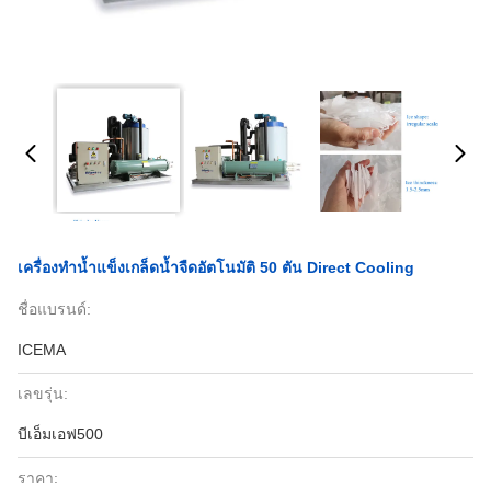
เครื่องทำน้ำแข็งเกล็ดน้ำจืดอัตโนมัติ 50 ตัน Direct Cooling
ชื่อแบรนด์:
ICEMA
เลขรุ่น:
บีเอ็มเอฟ500
ราคา: