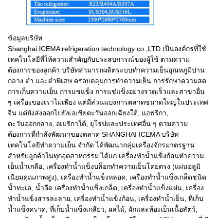
ข้อมูลบริษัท
Shanghai ICEMA refrigeration technology co.,LTD เป็นองค์กรที่ใช้
เทคโนโลยีที่ให้ความสำคัญกับประสบการณ์ของผู้ใช้ ตามความ
ต้องการของลูกค้า บริษัทสามารถผลิตระบบทำความเย็นอุณหภูมิปาน
กลาง ต่ำ และต่ำพิเศษ ครอบคลุมการทำความเย็น การรักษาความสด
การเก็บความเย็น การแช่แข็ง การแช่แข็งอย่างรวดเร็วและสาขาอื่น
ๆ เครื่องของเราไม่เพียง แต่มีส่วนแบ่งการตลาดขนาดใหญ่ในประเทศ
จีน แต่ยังส่งออกไปยังเอเชียตะวันออกเฉียงใต้, แอฟริกา,
ตะวันออกกลาง, อเมริกาใต้, ยุโรปและประเทศอื่น ๆ ตามความ
ต้องการที่กำลังพัฒนาของตลาด SHANGHAI ICEMA บริษัท
เทคโนโลยีทำความเย็น จำกัด ได้พัฒนากลุ่มเครื่องจักรมาตรฐาน
สำหรับลูกค้าในทุกอุตสาหกรรม ได้แก่ เครื่องทำน้ำแข็งก้อนทำความ
เย็นน้ำเกลือ, เครื่องทำน้ำแข็งบล็อกทำความเย็นโดยตรง (แผ่นอลูมิ
เนียมคุณภาพสูง), เครื่องทำน้ำแข็งหลอด, เครื่องทำน้ำแข็งเกล็ดชนิด
น้ำทะเล, น้ำจืด เครื่องทำน้ำแข็งเกล็ด, เครื่องทำน้ำแข็งแผ่น, เครื่อง
ทำน้ำแข็งสารละลาย, เครื่องทำน้ำแข็งก้อน, เครื่องทำน้ำเย็น, ที่เก็บ
น้ำแข็งคราด, ที่เก็บน้ำแข็งเกลียว, ผลไม้, ผักและห้องเย็นเนื้อสัตว์,