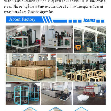
ระบบป้อนน้ำแข็งเกลียว ฯลฯ ในซูโจวเรามีโรงงาน OEM ของเราที่ มี
ความเชี่ยวชาญในการจัดหาคอนเดนเซอร์อากาศและอุปกรณ์ปลาย
ทางของเครื่องปรับอากาศทุกชนิด