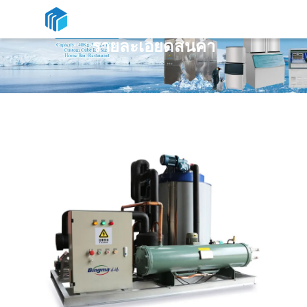
รายละเอียดสินค้า