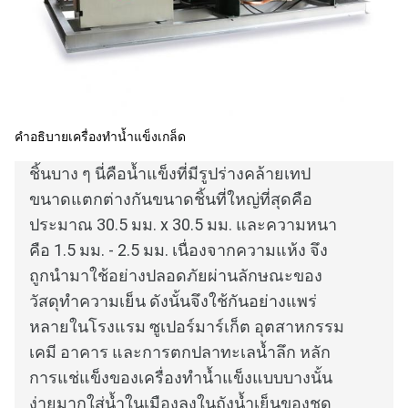
คำอธิบายเครื่องทำน้ำแข็งเกล็ด
ชิ้นบาง ๆ นี่คือน้ำแข็งที่มีรูปร่างคล้ายเทป
ขนาดแตกต่างกันขนาดชิ้นที่ใหญ่ที่สุดคือ
ประมาณ 30.5 มม. x 30.5 มม. และความหนา
คือ 1.5 มม. - 2.5 มม.
เนื่องจากความแห้ง จึง
ถูกนำมาใช้อย่างปลอดภัยผ่านลักษณะของ
วัสดุทำความเย็น ดังนั้นจึงใช้กันอย่างแพร่
หลายในโรงแรม ซูเปอร์มาร์เก็ต อุตสาหกรรม
เคมี อาคาร และการตกปลาทะเลน้ำลึก
หลัก
การแช่แข็งของเครื่องทำน้ำแข็งแบบบางนั้น
ง่ายมากใส่น้ำในเมืองลงในถังน้ำเย็นของชุด