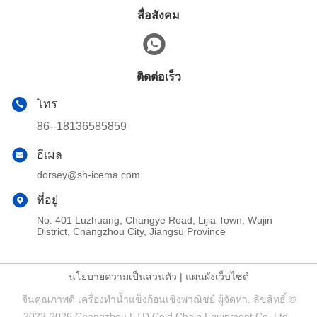
สื่อสังคม
ติดต่อเร็ว
โทร
86--18136585859
อีเมล
dorsey@sh-icema.com
ที่อยู่
No. 401 Luzhuang, Changye Road, Lijia Town, Wujin
District, Changzhou City, Jiangsu Province
นโยบายความเป็นส่วนตัว
|
แผนผังเว็บไซต์
จีนคุณภาพดี เครื่องทำน้ำแข็งก้อนเชิงพาณิชย์ ผู้จัดหา. ลิขสิทธิ์ ©
2023-2026 Changzhou ETD Cold Chain Equipment Co.,Ltd .