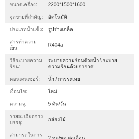
ขนาดเครื่อง:
2200*1500*1600
จุดขายที่สำคัญ:
อัตโนมัติ
ประเภทน้ำแข็ง:
รูปร่างเกล็ด
สารทำความ
R404a
เย็น:
วิธีระบายความ
ระบายความร้อนด้วยน้ำ \ ระบาย
ร้อน:
ความร้อนด้วยอากาศ
คอนเดนเซอร์:
น้ำ / การระเหย
เงื่อนไข:
ใหม่
ความจุ:
5 ตัน/วัน
รายละเอียดการ
กล่องไม้
บรรจุ:
สามารถในการ
2 ชุด/ชุด ต่อเดือน